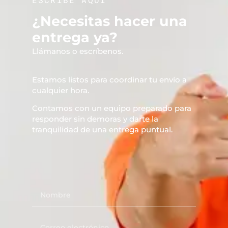
¿Necesitas hacer una
entrega ya?
Llámanos o escríbenos.
Estamos listos para coordinar tu envío a
cualquier hora.
Contamos con un equipo preparado para
responder sin demoras y darte la
tranquilidad de una entrega puntual.